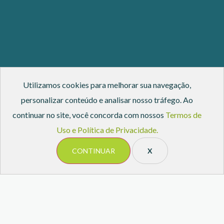
Utilizamos cookies para melhorar sua navegação,
personalizar conteúdo e analisar nosso tráfego. Ao
continuar no site, você concorda com nossos
Termos de
Uso e Política de Privacidade.
CONTINUAR
X
— Edifício JK 1600 — Av. Presidente Juscelino
5 nov 2026
Kubitschek, 1600 — Itaim Bibi, São Paulo — SP - Vagas
SOBRE O EVENTO
Limitadas